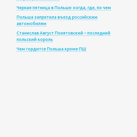
Черная пятница в Польше: когда, где, по чем
Польша запретила въезд российским
автомобилям
Станислав Август Понятовский – последний
польский король
Чем гордится Польша кроме ПШ