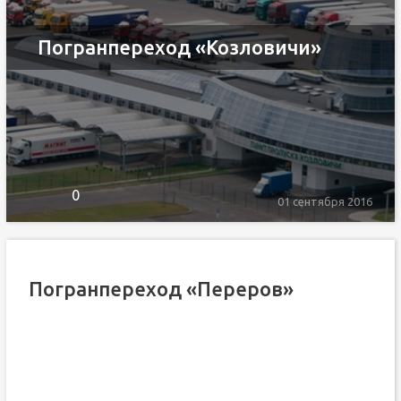
Погранпереход «Козловичи»
0
01 сентября 2016
Погранпереход «Переров»