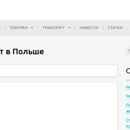
ПОКУПКИ
ТРАНСПОРТ
НОВОСТИ
СТАТЬИ
т в Польше
И
Ч
П
а
С
п