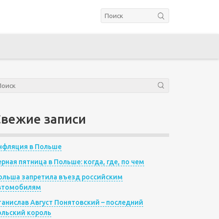
Свежие записи
нфляция в Польше
ерная пятница в Польше: когда, где, по чем
ольша запретила въезд российским
втомобилям
танислав Август Понятовский – последний
ольский король