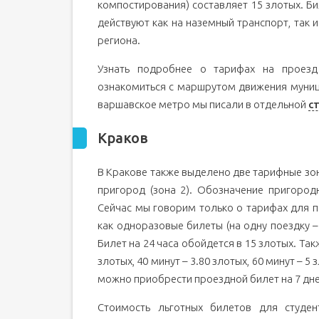
компостирования) составляет 15 злотых. Би
действуют как на наземный транспорт, так 
региона.
Узнать подробнее о тарифах на проезд
ознакомиться с маршрутом движения муни
варшавское метро мы писали в отдельной
с
Краков
В Кракове также выделено две тарифные зоны
пригород (зона 2). Обозначение пригород
Сейчас мы говорим только о тарифах для пе
как одноразовые билеты (на одну поездку – 
Билет на 24 часа обойдется в 15 злотых. Так
злотых, 40 минут – 3.80 злотых, 60 минут – 5
можно приобрести проездной билет на 7 дней
Стоимость льготных билетов для студе