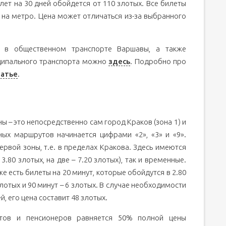
лет на 30 дней обойдется от 110 злотых. Все билеты
и на метро. Цена может отличаться из-за выбранного
 в общественном транспорте Варшавы, а также
ципального транспорта можно
здесь
. Подробно про
татье
.
 – это непосредственно сам город Краков (зона 1) и
ных маршрутов начинается цифрами «2», «3» и «9».
рвой зоны, т.е. в пределах Кракова. Здесь имеются
3.80 злотых, на две – 7.20 злотых), так и временные.
же есть билеты на 20 минут, которые обойдутся в 2.80
 злотых и 90 минут – 6 злотых. В случае необходимости
, его цена составит 48 злотых.
нтов и пенсионеров равняется 50% полной цены