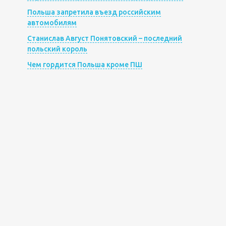
Польша запретила въезд российским
автомобилям
Станислав Август Понятовский – последний
польский король
Чем гордится Польша кроме ПШ