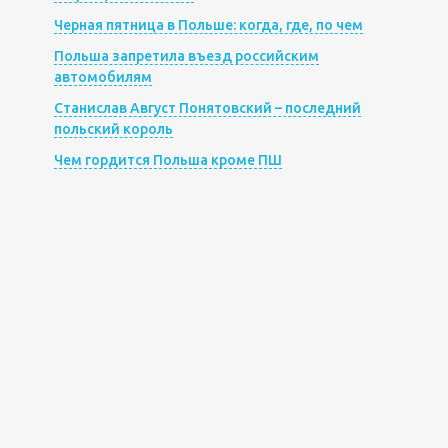
Черная пятница в Польше: когда, где, по чем
Польша запретила въезд российским
автомобилям
Станислав Август Понятовский – последний
польский король
Чем гордится Польша кроме ПШ