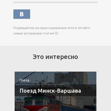
Подпишитесь на наши социальные сети и читайте
самые актуальные статьи! 😉
Это интересно
Поезд
П
и
Поезд Минск-Варшава