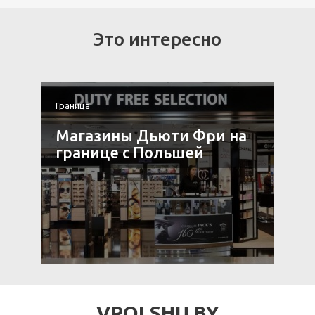
Это интересно
Граница
Г
Магазины Дьюти Фри на
границе с Польшей
VPOLSHU.BY