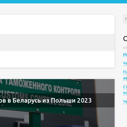
И
Ч
П
а
С
п
ов в Беларусь из Польши 2023
Ч