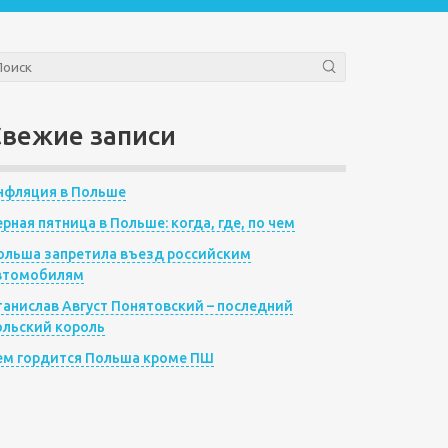
Свежие записи
нфляция в Польше
ерная пятница в Польше: когда, где, по чем
ольша запретила въезд российским
втомобилям
танислав Август Понятовский – последний
ольский король
ем гордится Польша кроме ПШ