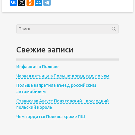
Свежие записи
Инфляция в Польше
Черная пятница в Польше: когда, где, по чем
Польша запретила въезд российским
автомобилям
Станислав Август Понятовский – последний
польский король
Чем гордится Польша кроме ПШ