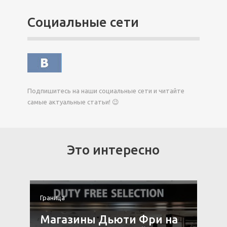
Социальные сети
Подпишитесь на наши социальные сети и читайте
самые актуальные статьи! 😉
Это интересно
Граница
Г
Магазины Дьюти Фри на