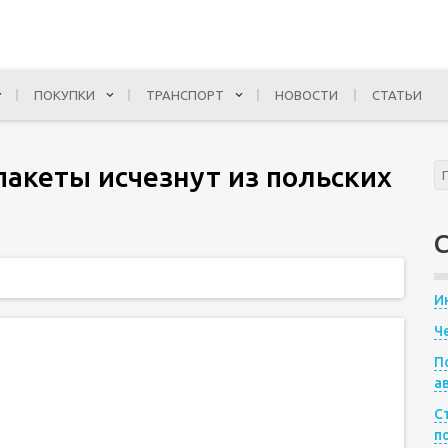
ПОКУПКИ
ТРАНСПОРТ
НОВОСТИ
СТАТЬИ
пакеты исчезнут из польских
И
Ч
П
а
С
п