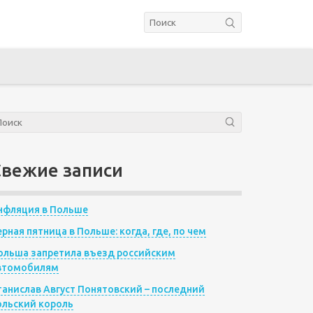
Свежие записи
нфляция в Польше
ерная пятница в Польше: когда, где, по чем
ольша запретила въезд российским
втомобилям
танислав Август Понятовский – последний
ольский король