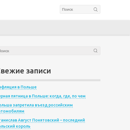
Свежие записи
нфляция в Польше
ерная пятница в Польше: когда, где, по чем
ольша запретила въезд российским
втомобилям
танислав Август Понятовский – последний
ольский король