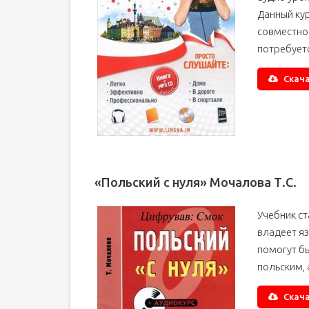
Данный ку
совместно 
потребуетс
Скача
«Польский с нуля» Мочалова Т.С.
Учебник ст
владеет яз
помогут б
польским, 
Скача