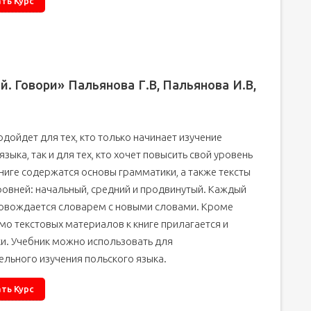
ть Курс
й. Говори» Пальянова Г.В, Пальянова И.В,
дойдет для тех, кто только начинает изучение
языка, так и для тех, кто хочет повысить свой уровень
книге содержатся основы грамматики, а также тексты
ровней: начальный, средний и продвинутый. Каждый
ровождается словарем с новыми словами. Кроме
мо текстовых материалов к книге прилагается и
ки. Учебник можно использовать для
льного изучения польского языка.
ть Курс