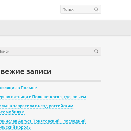
Свежие записи
нфляция в Польше
ерная пятница в Польше: когда, где, по чем
ольша запретила въезд российским
втомобилям
танислав Август Понятовский – последний
ольский король