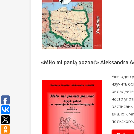
«Miło mi panią poznać» Aleksandra A
Еще одно у
изучить ос
овладеете
часто упо
расписаны
диалогами
польского.