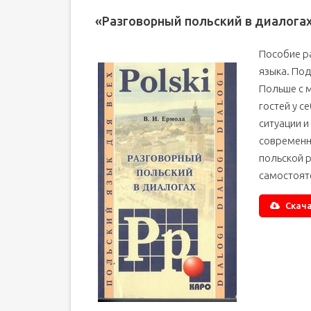
«Разговорный польский в диалогах
Пособие р
языка. Под
Польше с м
гостей у с
ситуации и
современн
польской р
самостоят
Скача