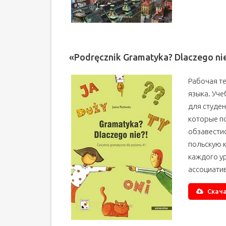
«Podręcznik Gramatyka? Dlaczego n
Рабочая т
языка. Уче
для студен
которые п
обзавести
польскую 
каждого ур
ассоциати
Скача