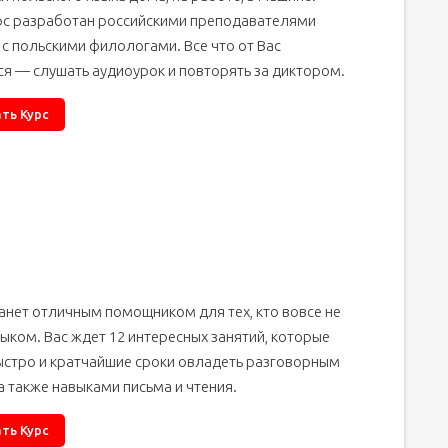
рс разработан российскими преподавателями
с польскими филологами. Все что от Вас
я — слушать аудиоурок и повторять за диктором.
ть Курс
анет отличным помощником для тех, кто вовсе не
ыком. Вас ждет 12 интересных занятий, которые
ыстро и кратчайшие сроки овладеть разговорным
а также навыками письма и чтения.
ть Курс