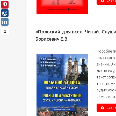
Скача
«Польский для всех. Читай. Слуша
2
Борисевич Е.В.
Пособие по
польского 
знаний. В 
для всех у
текст соп
того, поми
аудио уро
самостояте
Скача