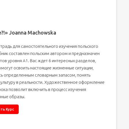
ie?!» Joanna Machowska
етрадь для самостоятельного изучения польского
бник составлен польским автором и предназначен
тов уровня А1. Вас ждет 6 интересных разделов,
омогут освоить настоящие жизненные ситуации,
сь определенным словарным запасом, понять
культуру в реальности. Художественное оформление
ока позволит включить в процесс изучения
вные образы.
ть Курс