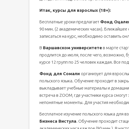
Итак, курсы для взрослых (18+):
Бесплатные уроки предлагает
Фонд Оцале
90 мин. (2 академических часах). Ближайшее
записаться на курс, необходимо оставить он
В
Варшавском университете
в марте стар
продлится до июля, после чего, возможно, б
курсе 12 групп по 25 человек каждая. Все п
Фонд для Сомали
организует для взросл
польского языка. Обучение проходит в закры
выкладывает учебные материалы и домашние 
встреча в ZOOM, где участники курса смогу
непонятные моменты. Для участия необходи
Бесплатное изучение польского языка для в
Бизнеса Вистула
. Обучение проходит стаци
академических часа каждое (90 мин.). В наст