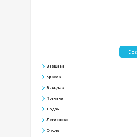
Сод
Варшава
Краков
Вроцлав
Познань
Лодзь
Легионово
Ополе