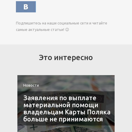
Подпишитесь на наши социальные сети и читайте
самые актуальные статьи! 😉
Это интересно
Новости
Н
я
Заявления по выплате
9»
материальной помощи
владельцам Карты Поляка
больше не принимаются