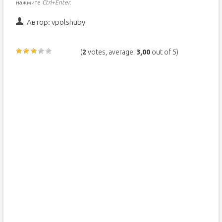
нажмите
Ctrl+Enter
.
Автор:
vpolshuby
(
2
votes, average:
3,00
out of 5)