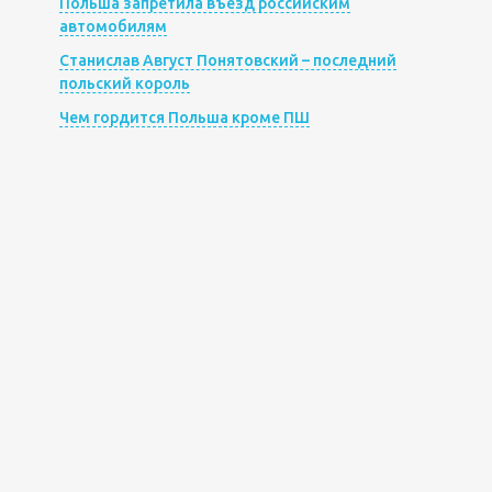
Польша запретила въезд российским
автомобилям
Станислав Август Понятовский – последний
польский король
Чем гордится Польша кроме ПШ