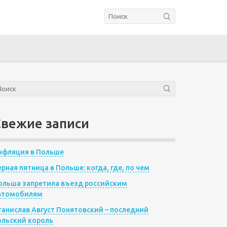
Свежие записи
нфляция в Польше
ерная пятница в Польше: когда, где, по чем
ольша запретила въезд российским
втомобилям
танислав Август Понятовский – последний
ольский король