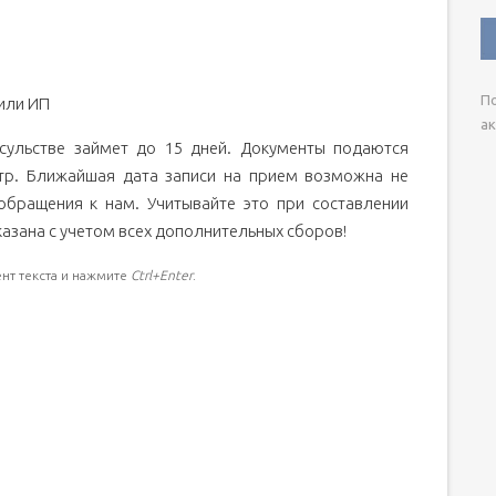
По
или ИП
ак
сульстве займет до 15 дней. Документы подаются
нтр. Ближайшая дата записи на прием возможна не
обращения к нам. Учитывайте это при составлении
казана с учетом всех дополнительных сборов!
нт текста и нажмите
Ctrl+Enter
.