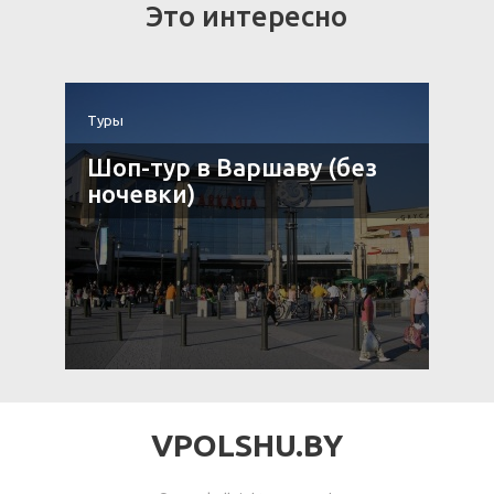
Это интересно
Туры
Т
Шоп-тур в Варшаву (без
нь
ночевки)
VPOLSHU.BY