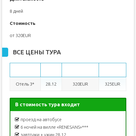
8 дней
Стоимость
от 320EUR
ВСЕ ЦЕНЫ ТУРА
DBL/TRPL
SNGL
Отель 3*
28.12
320EUR
325EUR
В стоимость тура входит
проезд на автобусе
6 ночей на вилле «RENESANS»***
завтраки + ужин 28.12