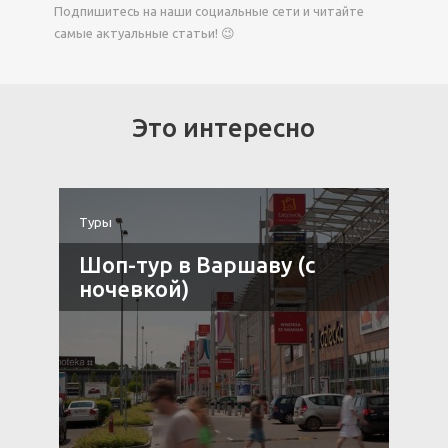
Подпишитесь на наши социальные сети и читайте
самые актуальные статьи! 😉
Это интересно
Туры
Т
д
Шоп-тур в Варшаву (с
ночевкой)