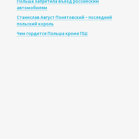
Польша запретила въезд российским
автомобилям
Станислав Август Понятовский – последний
польский король
Чем гордится Польша кроме ПШ