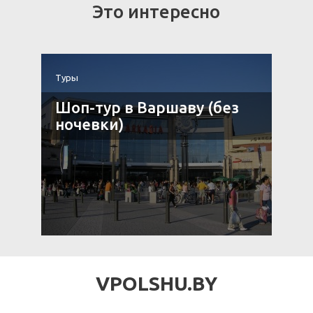
Это интересно
Туры
Т
Шоп-тур в Варшаву (без
нь
ночевки)
VPOLSHU.BY