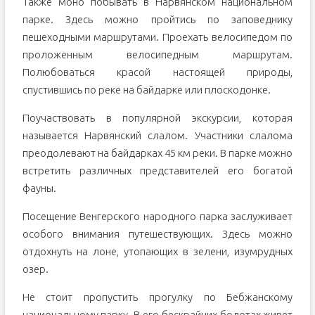
Также моно побывать в Нарвянском национальном
парке. Здесь можно пройтись по заповеднику
пешеходными маршрутами. Проехать велосипедом по
проложенным велосипедным маршрутам.
Полюбоваться красой настоящей природы,
спустившись по реке на байдарке или плоскодонке.
Поучаствовать в популярной экскурсии, которая
называется Нарвянский слалом. Участники слалома
преодолевают на байдарках 45 км реки. В парке можно
встретить различных представителей его богатой
фауны.
Посещение Венгерского народного парка заслуживает
особого внимания путешествующих. Здесь можно
отдохнуть на лоне, утопающих в зелени, изумрудных
озер.
Не стоит пропустить прогулку по Бебжанскому
национальному парку. В его бескрайних болотах живет