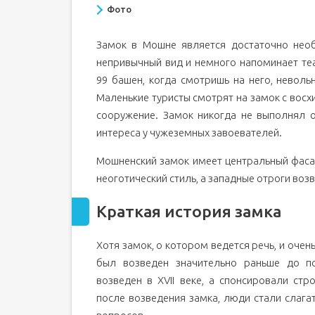
Фото
Замок в Мошне является достаточно нео
непривычный вид и немного напоминает те
99 башен, когда смотришь на него, неволь
Маленькие туристы смотрят на замок с восх
сооружение. Замок никогда не выполнял 
интереса у чужеземных завоевателей.
Мошненский замок имеет центральный фасад
неоготический стиль, а западные отроги воз
Краткая история замка
Хотя замок, о котором ведется речь, и очен
был возведен значительно раньше до п
возведен в XVII веке, а спонсировали ст
после возведения замка, люди стали слага