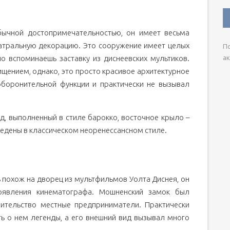
бычной достопримечательностью, он имеет весьма
атральную декорацию. Это сооружение имеет целых
По
но вспоминаешь заставку из диснеевских мультиков.
ак
ищением, однако, это просто красивое архитектурное
оборонительной функции и практически не вызывал
, выполненный в стиле барокко, восточное крыло –
ведены в классическом неоренессансном стиле.
ь похож на дворец из мультфильмов Уолта Диснея, он
оявления кинематографа. Мошненский замок был
роительство местные предприниматели. Практически
ть о нем легенды, а его внешний вид вызывал много