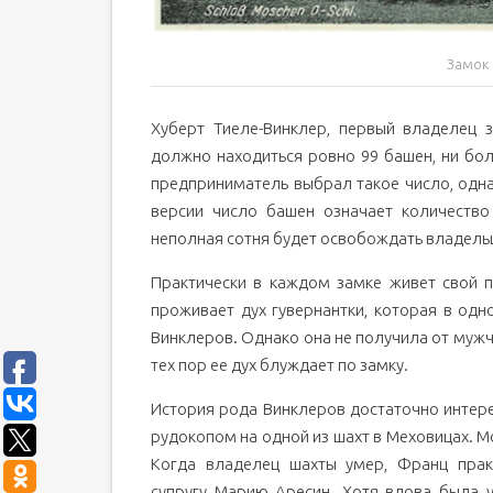
Замок 
Хуберт Тиеле-Винклер, первый владелец 
должно находиться ровно 99 башен, ни бол
предприниматель выбрал такое число, одна
версии число башен означает количество
неполная сотня будет освобождать владельц
Практически в каждом замке живет свой п
проживает дух гувернантки, которая в од
Винклеров. Однако она не получила от мужч
тех пор ее дух блуждает по замку.
История рода Винклеров достаточно интер
рудокопом на одной из шахт в Меховицах.
Когда владелец шахты умер, Франц прак
супругу Марию Аресин. Хотя вдова была 