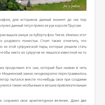
графом, для историков данный момент до сих пор
олучил данный титул прямо из рук короля Пруссии.
орая вышла замуж за Хуберта фон Тиеле. Именно этот
о родового поместья. Стоит также отметить, что
о из этой супружеской пары, которые решили стать
чтобы никто из супругов не лишался известной на то
мка продолжил его сын, который был назван в четь
что Мошненский замок неоднократно перестраивалось
ектор пытался внести что-нибудь свое при создании
лучился таким необычным и весьма привлекательным
к сохранял свое архитектурное величие. Даже две