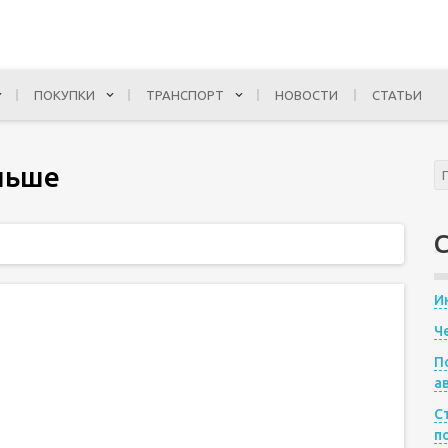
ПОКУПКИ
ТРАНСПОРТ
НОВОСТИ
СТАТЬИ
льше
И
Ч
П
а
С
п