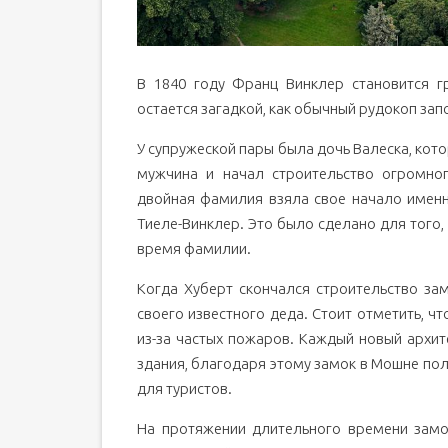
В 1840 году Франц Винклер становится 
остается загадкой, как обычный рудокоп зап
У супружеской пары была дочь Валеска, кот
мужчина и начал строительство огромног
двойная фамилия взяла свое начало именн
Тиеле-Винклер. Это было сделано для того, 
время фамилии.
Когда Хуберт скончался строительство за
своего известного деда. Стоит отметить, 
из-за частых пожаров. Каждый новый архит
здания, благодаря этому замок в Мошне по
для туристов.
На протяжении длительного времени замо