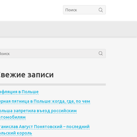
Свежие записи
нфляция в Польше
ерная пятница в Польше: когда, где, по чем
ольша запретила въезд российским
втомобилям
танислав Август Понятовский – последний
ольский король