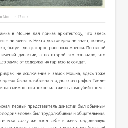
в Мошне, 17 век
замка в Мошне дал приказ архитектору, что здесь
ьше, ни меньше. Никто достоверно не знает, почему
ко, бытует два распространенных мнения. По одной
 имений династии, а по второй это означало, что
ев замка от содержания гарнизона солдат.
ризрак, не исключение и замок Мошна, здесь тоже
но время была влюблена в одного из графов Тиеле-
ины взаимности и покончила жизнь самоубийством, с
есная, первый представитель династии был обычным
 Молодой человек был трудолюбивым и общительным.
тически сразу же взял себе в жены овдовевшую
уже не молода, она вызывала достаточно большой