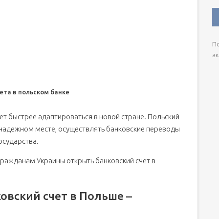
По
ак
ета в польском банке
т быстрее адаптироваться в новой стране. Польский
в надежном месте, осуществлять банковские переводы
осударства.
о гражданам Украины открыть банковский счет в
овский счет в Польше –