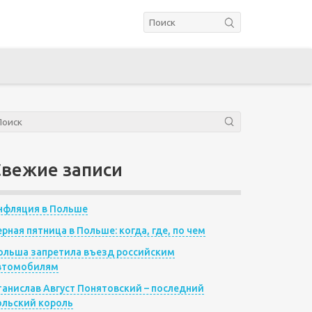
Свежие записи
нфляция в Польше
ерная пятница в Польше: когда, где, по чем
ольша запретила въезд российским
втомобилям
танислав Август Понятовский – последний
ольский король