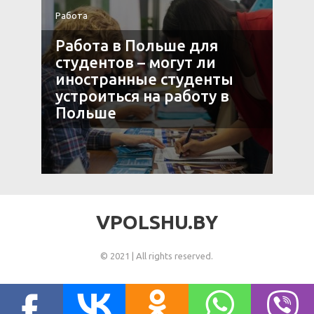
Работа
Р
Работа в Польше для
в
студентов – могут ли
иностранные студенты
устроиться на работу в
Польше
VPOLSHU.BY
© 2021 | All rights reserved.
Есть вопросы?