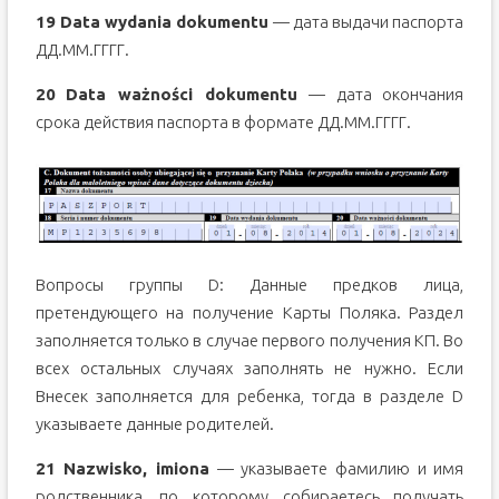
19 Data
wydania
dokumentu
— дата выдачи паспорта
ДД.ММ.ГГГГ.
20
Data
wa
ż
no
ś
ci
dokumentu
— дата окончания
срока действия паспорта в формате ДД.ММ.ГГГГ.
Вопросы группы D:
Данные
предков
лица,
претендующего на
получение Карты
Поляка. Раздел
заполняется только в случае первого получения КП. Во
всех остальных случаях заполнять не нужно. Если
Внесек заполняется для ребенка, тогда в разделе D
указываете данные родителей.
21 Nazwisko, imiona
— указываете фамилию и имя
родственника, по которому собираетесь получать