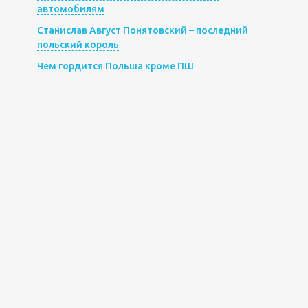
автомобилям
Станислав Август Понятовский – последний
польский король
Чем гордится Польша кроме ПШ