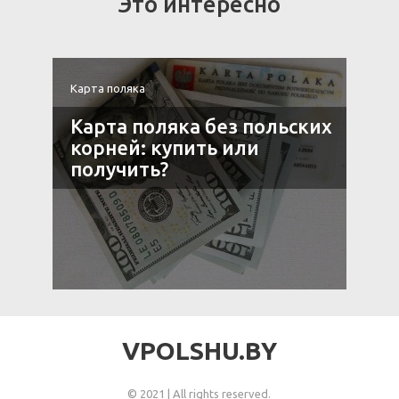
Это интересно
Карта поляка
К
е
Карта поляка без польских
корней: купить или
получить?
VPOLSHU.BY
© 2021 | All rights reserved.