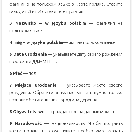
фамилию на польском языке в Карте поляка. Ставите
галку, а п.3 и п.4 оставляете пустыми.
3 Nazwisko – w języku polskim
— фамилия на
польском языке.
4 Imię – w języku polskim
— имя на польском языке.
5 Data urodzenia
— указываете дату своего рождения
в формате ДД.ММ.ГГГГ.
6
P
ł
e
ć
— пол.
7
Miejsce
urodzenia
— указываете место своего
рождения. Обратите внимание, указать нужно только
название без уточнения город или деревня.
8
Obywatelstwo
— гражданство на данный момент.
9
Narodowo
ść
— национальность. Чтобы получить
карту поляка в этом пункте необходимо указать