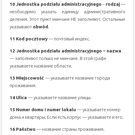
10
Jednostka
podzia
ł
u
administracyjnego
–
rodzaj
—
необходимо указать единицу административного
деления. Этот пункт минчане НЕ заполняют. Остальные
указывают
obw
ó
d
.
11
Kod pocztowy
— почтовый индекс.
12 Jednostka
podzia
ł
u
administracyjnego
–
nazwa
— заполняют только не минчане. В этой графе
указываете название области.
13
Miejscowo
ść
— указываете название города
проживания.
14
Ulica
— указываете название улицы.
15
Numer
domu
i
numer
lokalu
— указываете номер
дома и квартиры. Если есть корпус — указываете и его.
16
Państwo
— название страны проживания.