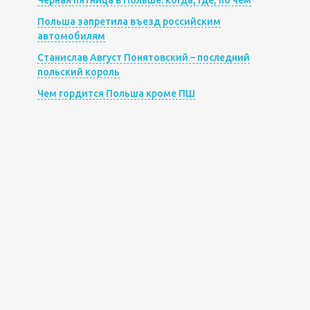
Польша запретила въезд российским
автомобилям
Станислав Август Понятовский – последний
польский король
Чем гордится Польша кроме ПШ