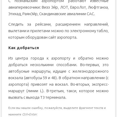
С познаньским аэропортом работают известные
авиаперевозчики: Визз Эйр, ЛОТ, ЕвроЛот, Люфтганза,
Этихад, РаянЭйр, Скандинавские авиалинии САС.
Следить за рейсами, расширением направлений,
вылетами и прилетами можно по электронному табло,
которым оборудован сайт аэропорта.
Как добраться
Из центра города к аэропорту и обратно можно
добраться несколькими способами. Во-первых, это
автобусные маршруты, идущие с железнодорожного
вокзала (автобусы 59 и 48). В обратном направлении (с
аэропорта) привозят на вокзал. Во-вторых, экспресс-
маршрут (линии L). В-третьих, такси, которое можно
вызвать с выхода Т3 терминала.
Если вы нашли ошибку, пожалуйста, выделите фрагмент текста и
нажмите
Ctrl+Enter
.