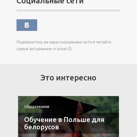
Социальные сети
Подпишитесь на наши социальные сети и читайте
самые актуальные статьи! 😉
Это интересно
Образование
О
Обучение в Польше для
белорусов