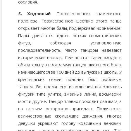
сословия.
5. Ходзоный
. Предшественник знаменитого
полонеза. Торжественное шествие этого танца
открывает многие балы, подчёркивая их значение.
Пары двигаются вдоль чётких геометрических
фигур, соблюдая установленную
последовательность. Часто танцоры надевают
исторические наряды. Сейчас этот танец входит в
обязательную программу танцев школьного бала,
начинающегося за 100 дней до выпуска из школы. У
крестьянских семей полонез был любимым
танцем. Во время его исполнения выполнялись
фигурки типа улитка, змеиные линии, восьмёрки,
мост и другие. Танцор плавно проходит два шага, а
на третьем осторожно приседает. Получаются
величественные скользящие движения. Иногда
девушки украшают голову красивыми венками,
которые дарили возлюбленным юношам. Так,