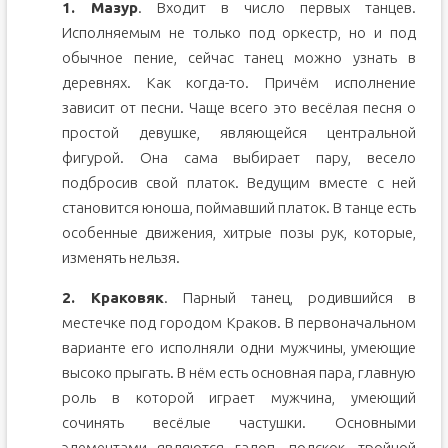
1. Мазур
. Входит в число первых танцев.
Исполняемым не только под оркестр, но и под
обычное пение, сейчас танец можно узнать в
деревнях. Как когда-то. Причём исполнение
зависит от песни. Чаще всего это весёлая песня о
простой девушке, являющейся центральной
фигурой. Она сама выбирает пару, весело
подбросив свой платок. Ведущим вместе с ней
становится юноша, поймавший платок. В танце есть
особенные движения, хитрые позы рук, которые,
изменять нельзя.
2. Краковяк
. Парный танец, родившийся в
местечке под городом Краков. В первоначальном
варианте его исполняли одни мужчины, умеющие
высоко прыгать. В нём есть основная пара, главную
роль в которой играет мужчина, умеющий
сочинять весёлые частушки. Основными
элементами являются галоп, подскок, тройной