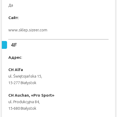
Да
Сайт
:
www.sklep.sizeer.com
4F
Адрес
:
CH Alfa
ul. Świętojańska 15,
15-277 Białystok
CH Auchan, «Pro Sport»
ul. Produkcyjna 84,
15-680 Białystok