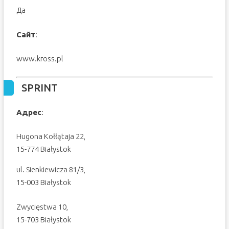
Да
Сайт
:
www.kross.pl
SPRINT
Адрес
:
Hugona Kołłątaja 22,
15-774 Białystok
ul. Sienkiewicza 81/3,
15-003 Białystok
Zwycięstwa 10,
15-703 Białystok