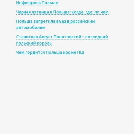
Инфляция в Польше
Черная пятница в Польше: когда, где, по чем
Польша запретила въезд российским
автомобилям
Станислав Август Понятовский – последний
польский король
Чем гордится Польша кроме ПШ