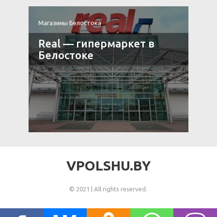
Магазины Белостока
М
Real — гипермаркет в
Белостоке
VPOLSHU.BY
© 2021 | All rights reserved.