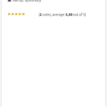
Автор:
vpolshuby
(
2
votes, average:
5,00
out of 5)