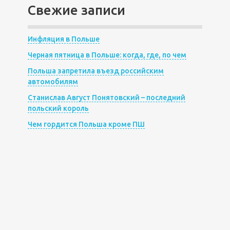
Свежие записи
Инфляция в Польше
Черная пятница в Польше: когда, где, по чем
Польша запретила въезд российским
автомобилям
Станислав Август Понятовский – последний
польский король
Чем гордится Польша кроме ПШ