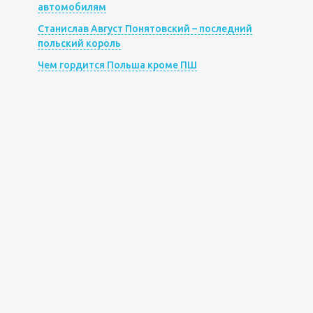
автомобилям
Станислав Август Понятовский – последний
польский король
Чем гордится Польша кроме ПШ