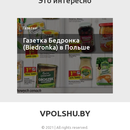
Это интересно
Газетки
Г
Газетка Бедронка
(Biedronka) в Польше
VPOLSHU.BY
© 2021 | All rights reserved.