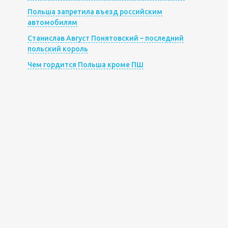
Польша запретила въезд российским
автомобилям
Станислав Август Понятовский – последний
польский король
Чем гордится Польша кроме ПШ